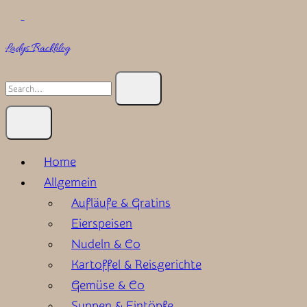
Skip
to
Ladys Backblog
content
Search
for:
Home
Allgemein
Aufläufe & Gratins
Eierspeisen
Nudeln & Co
Kartoffel & Reisgerichte
Gemüse & Co
Suppen & Eintöpfe